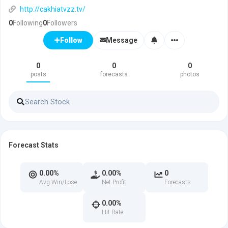
http://cakhiatvzz.tv/
0
Following
0
Followers
Message
Follow
0
0
0
posts
forecasts
photos
Forecast Stats
0.00%
0.00%
0
Avg Win/Lose
Net Profit
Forecasts
0.00%
Hit Rate