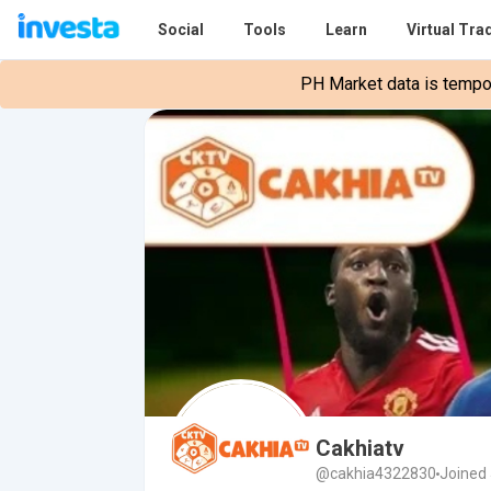
Social
Tools
Learn
Virtual Tra
PH Market data is tempora
Cakhiatv
@cakhia4322830
Joined 