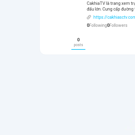
CakhiaTV là trang xem tr
đấu lớn. Cung cấp đường 
https://cakhiasctv.co
0
Following
0
Followers
0
posts