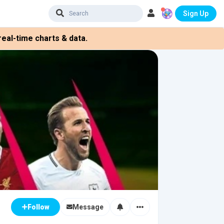
Sign Up
eal-time charts & data.
Message
Follow