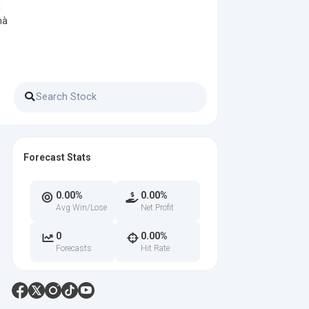
i
mà
Forecast Stats
0.00%
0.00%
Avg Win/Lose
Net Profit
0
0.00%
Forecasts
Hit Rate