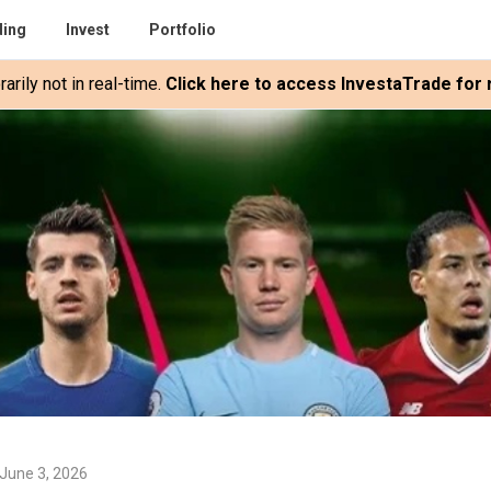
ding
Invest
Portfolio
rily not in real-time.
Click here to access InvestaTrade for r
June 3, 2026