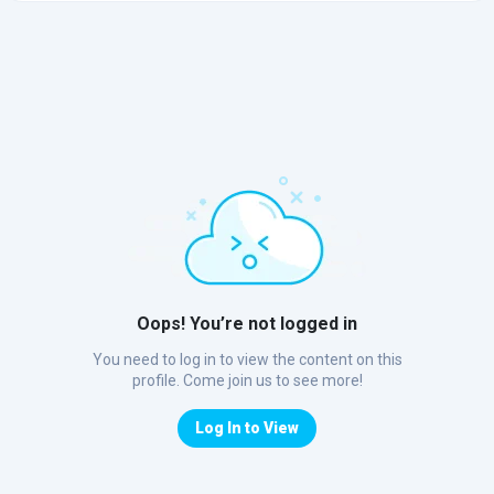
Oops! You’re not logged in
You need to log in to view the content on this
profile. Come join us to see more!
Log In to View