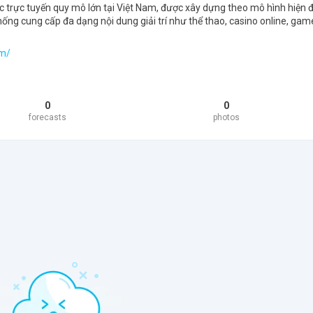
 trực tuyến quy mô lớn tại Việt Nam, được xây dựng theo mô hình hiện đ
hống cung cấp đa dạng nội dung giải trí như thể thao, casino online, gam
om/
0
0
forecasts
photos