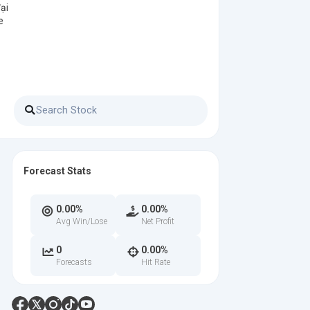
ại
e
Forecast Stats
0.00%
0.00%
Avg Win/Lose
Net Profit
0
0.00%
Forecasts
Hit Rate