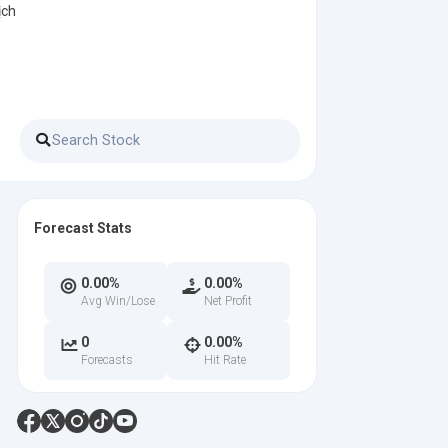
ịch
Forecast Stats
0.00%
0.00%
Avg Win/Lose
Net Profit
0
0.00%
Forecasts
Hit Rate