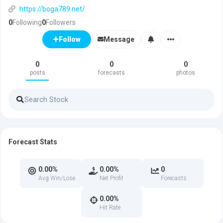
https://boga789.net/
0
Following
0
Followers
Message
Follow
0
0
0
posts
forecasts
photos
Forecast Stats
0.00%
0.00%
0
Avg Win/Lose
Net Profit
Forecasts
0.00%
Hit Rate