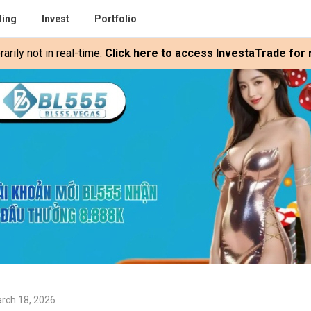
ding
Invest
Portfolio
rily not in real-time.
Click here to access InvestaTrade for r
rch 18, 2026