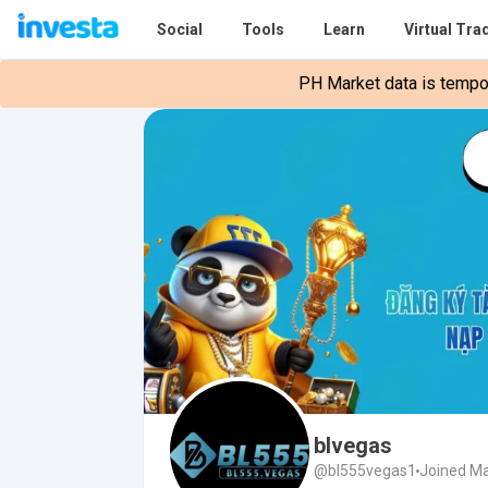
Social
Tools
Learn
Virtual Tra
PH Market data is tempora
blvegas
@bl555vegas1
Joined Ma