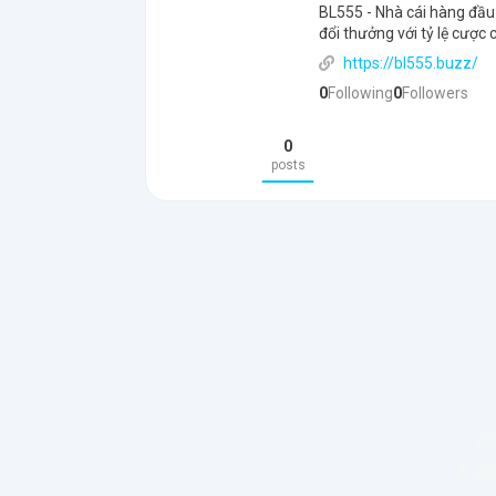
BL555 - Nhà cái hàng đầu 
đổi thưởng với tỷ lệ cược
https://bl555.buzz/
0
Following
0
Followers
0
posts