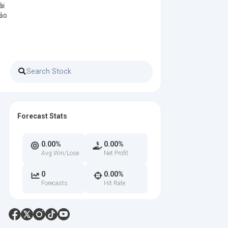
ài
bảo
Forecast Stats
0.00%
0.00%
Avg Win/Lose
Net Profit
0
0.00%
Forecasts
Hit Rate