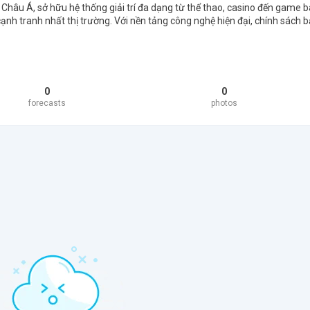
Châu Á, sở hữu hệ thống giải trí đa dạng từ thể thao, casino đến game b
 cạnh tranh nhất thị trường. Với nền tảng công nghệ hiện đại, chính sách 
0
0
forecasts
photos