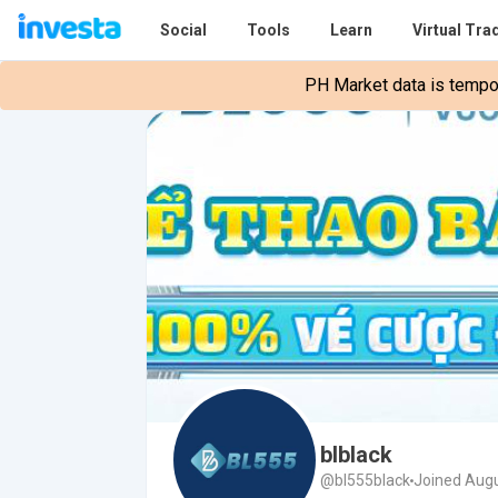
Social
Tools
Learn
Virtual Tra
PH Market data is tempora
blblack
@bl555black
Joined Augu