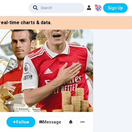
Sign Up
eal-time charts & data.
Message
Follow