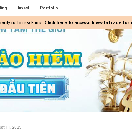
ding
Invest
Portfolio
rily not in real-time.
Click here to access InvestaTrade for r
st 11, 2025