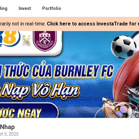
ding
Invest
Portfolio
rily not in real-time.
Click here to access InvestaTrade for r
 Nhap
t 5, 2025