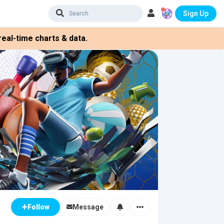
Sign Up
eal-time charts & data.
Message
Follow