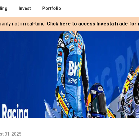
ding
Invest
Portfolio
rily not in real-time.
Click here to access InvestaTrade for r
st 31, 2025