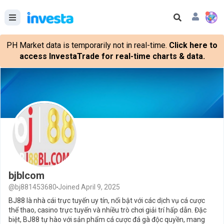
PH Market data is temporarily not in real-time.
Click here to
access InvestaTrade for real-time charts & data.
bjblcom
@bj881453680
Joined April 9, 2025
BJ88 là nhà cái trực tuyến uy tín, nổi bật với các dịch vụ cá cược
thể thao, casino trực tuyến và nhiều trò chơi giải trí hấp dẫn. Đặc
biệt, BJ88 tự hào với sản phẩm cá cược đá gà độc quyền, mang