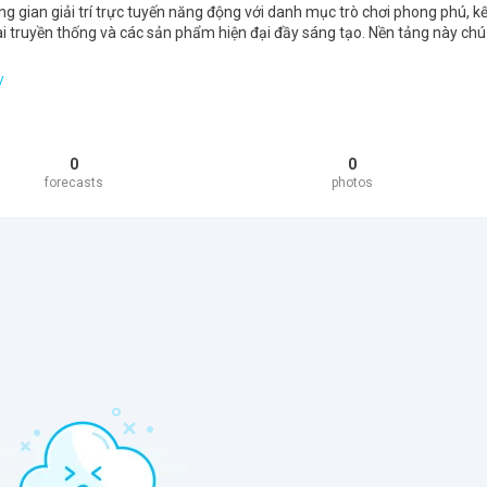
gian giải trí trực tuyến năng động với danh mục trò chơi phong phú, kế
i truyền thống và các sản phẩm hiện đại đầy sáng tạo. Nền tảng này chú
/
0
0
forecasts
photos