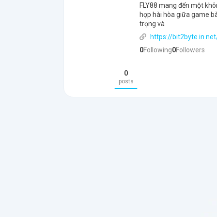
FLY88 mang đến một không 
hợp hài hòa giữa game bà
trọng và
https://bit2byte.in.net
0
Following
0
Followers
0
posts