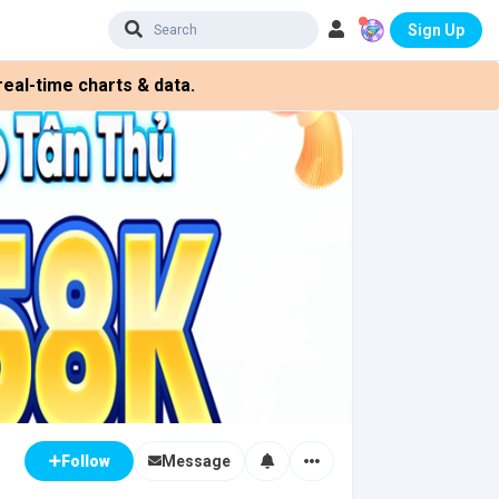
Sign Up
eal-time charts & data.
Message
Follow