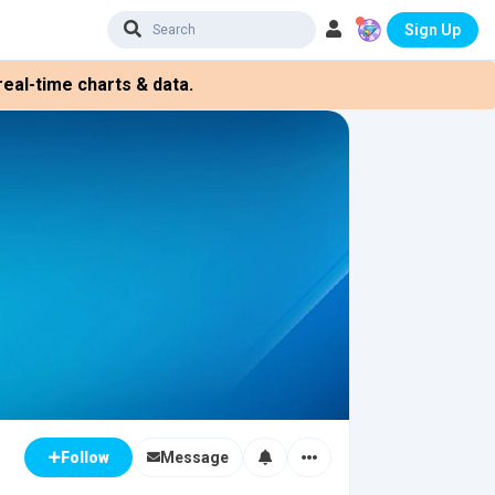
Sign Up
eal-time charts & data.
Message
Follow