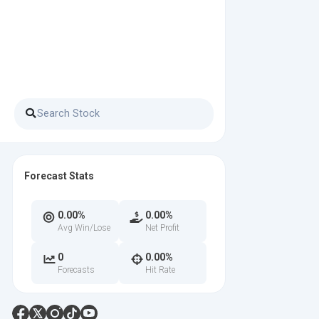
Forecast Stats
0.00%
0.00%
Avg Win/Lose
Net Profit
0
0.00%
Forecasts
Hit Rate