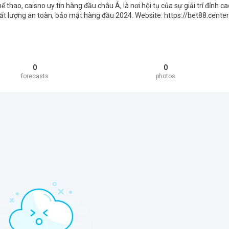
ể thao, caisno uy tín hàng đầu châu Á, là nơi hội tụ của sự giải trí đỉnh c
ất lượng an toàn, bảo mật hàng đầu 2024. Website: https://bet88.center
0
0
forecasts
photos