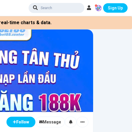
Sign Up
eal-time charts & data.
Message
Follow