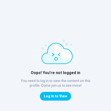
Oops! You’re not logged in
You need to log in to view the content on this
profile. Come join us to see more!
Log In to View