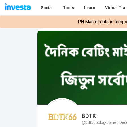
Social
Tools
Learn
Virtual Tra
PH Market data is tempora
BDTK
@bdtk66blog
Joined Dec