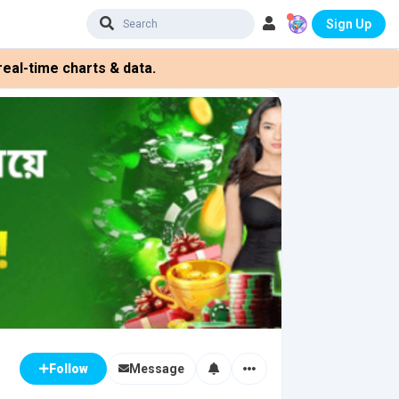
Sign Up
eal-time charts & data.
Message
Follow