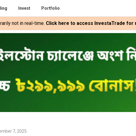
ding
Invest
Portfolio
rily not in real-time.
Click here to access InvestaTrade for r
ember 7, 2025