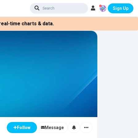
Sign Up
eal-time charts & data.
Message
Follow