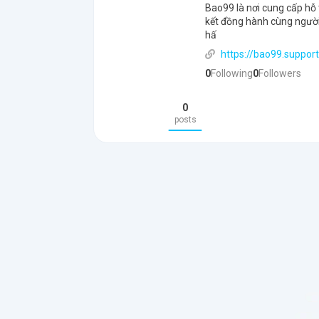
Bao99 là nơi cung cấp hỗ
kết đồng hành cùng người 
hấ
https://bao99.support
0
Following
0
Followers
0
posts