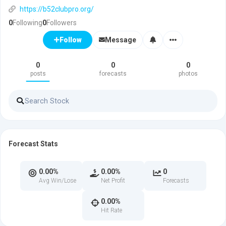
https://b52clubpro.org/
0
Following
0
Followers
Message
Follow
0
0
0
posts
forecasts
photos
Forecast Stats
0.00%
0.00%
0
Avg Win/Lose
Net Profit
Forecasts
0.00%
Hit Rate