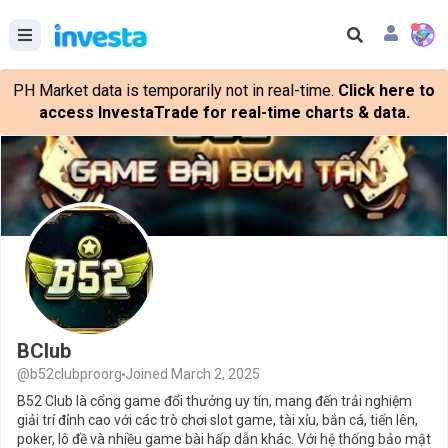
PH Market data is temporarily not in real-time.
Click here to
access InvestaTrade for real-time charts & data.
BClub
@b52clubproorg
Joined March 2, 2025
B52 Club là cổng game đổi thưởng uy tín, mang đến trải nghiệm
giải trí đỉnh cao với các trò chơi slot game, tài xỉu, bắn cá, tiến lên,
poker, lô đề và nhiều game bài hấp dẫn khác. Với hệ thống bảo mật