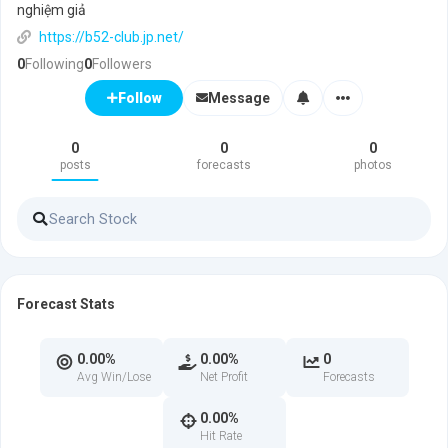
nghiệm giả
https://b52-club.jp.net/
0
Following
0
Followers
Message
Follow
0
0
0
posts
forecasts
photos
Forecast Stats
0.00%
0.00%
0
Avg Win/Lose
Net Profit
Forecasts
0.00%
Hit Rate