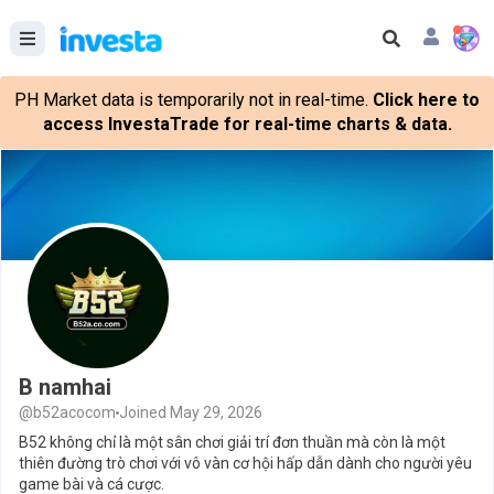
PH Market data is temporarily not in real-time.
Click here to
access InvestaTrade for real-time charts & data.
B namhai
@b52acocom
Joined May 29, 2026
B52 không chỉ là một sân chơi giải trí đơn thuần mà còn là một
thiên đường trò chơi với vô vàn cơ hội hấp dẫn dành cho người yêu
game bài và cá cược.