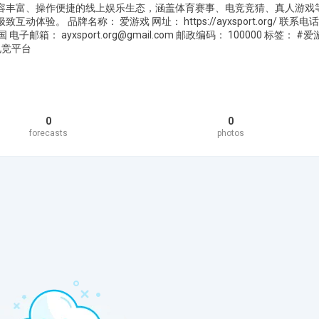
容丰富、操作便捷的线上娱乐生态，涵盖体育赛事、电竞竞猜、真人游戏
体验。 品牌名称： 爱游戏 网址： https://ayxsport.org/ 联系电
中国 电子邮箱： ayxsport.org@gmail.com 邮政编码： 100000 标签： #
电竞平台
0
0
forecasts
photos