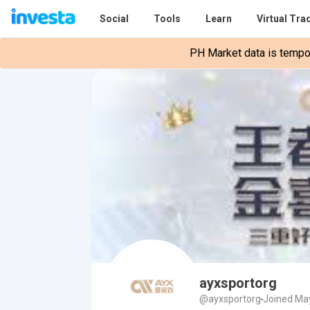
Social
Tools
Learn
Virtual Tra
PH Market data is tempora
ayxsportorg
@ayxsportorg
Joined Ma