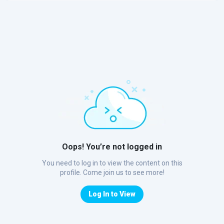
Oops! You’re not logged in
You need to log in to view the content on this
profile. Come join us to see more!
Log In to View