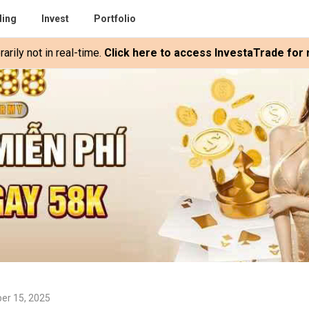
ding
Invest
Portfolio
rily not in real-time.
Click here to access InvestaTrade for r
er 15, 2025