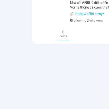
Nhà cái AF88 là điểm đến g
Với hệ thống cá cược thể 
https://af88.army/
0
Following
0
Followers
0
posts