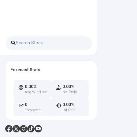
Forecast Stats
0.00%
0.00%
Avg Win/Lose
Net Profit
0
0.00%
Forecasts
Hit Rate