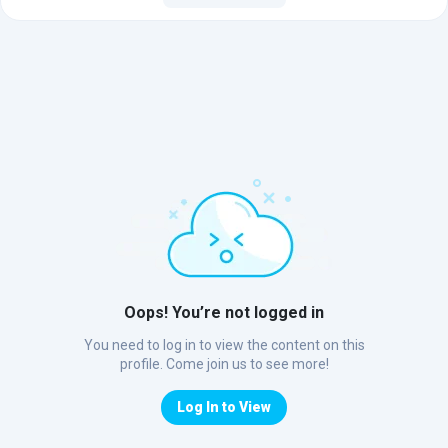
Oops! You’re not logged in
You need to log in to view the content on this
profile. Come join us to see more!
Log In to View