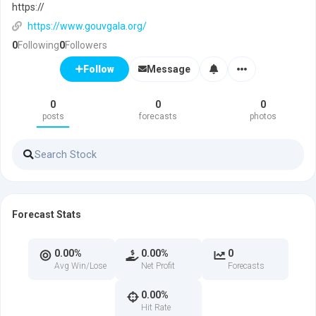
https://
https://www.gouvgala.org/
0
Following
0
Followers
Message
Follow
0
0
0
posts
forecasts
photos
Forecast Stats
0.00%
0.00%
0
Avg Win/Lose
Net Profit
Forecasts
0.00%
Hit Rate