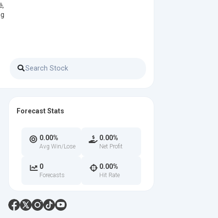
ề,
ng
Forecast Stats
0.00%
0.00%
Avg Win/Lose
Net Profit
0
0.00%
Forecasts
Hit Rate