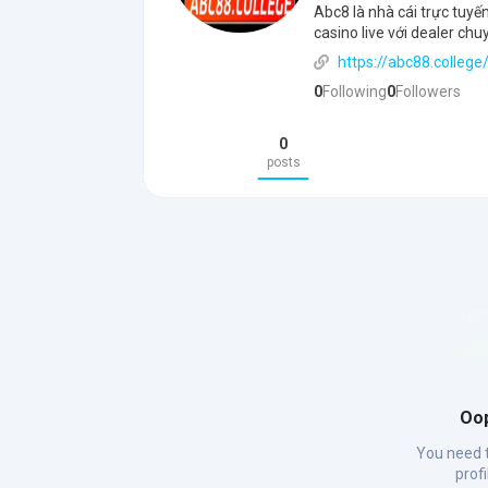
Abc8 là nhà cái trực tuyế
casino live với dealer ch
https://abc88.college
0
Following
0
Followers
0
posts
Oop
You need t
prof