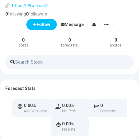
https://99win.sarl/
0
Following
0
Followers
Message
Follow
0
0
0
posts
forecasts
photos
Forecast Stats
0.00%
0.00%
0
Avg Win/Lose
Net Profit
Forecasts
0.00%
Hit Rate