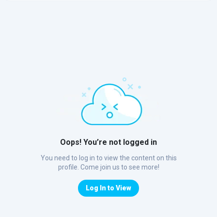
Oops! You’re not logged in
You need to log in to view the content on this
profile. Come join us to see more!
Log In to View