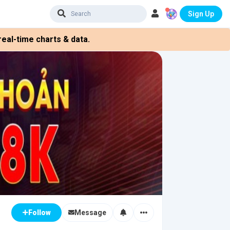
Sign Up
eal-time charts & data.
Message
Follow