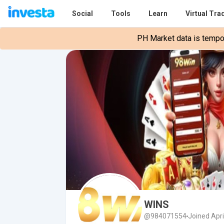
Social
Tools
Learn
Virtual Tra
PH Market data is tempora
WINS
@984071554
Joined Apri