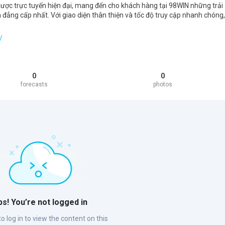
cược trực tuyến hiện đại, mang đến cho khách hàng tại 98WIN những trải
à đẳng cấp nhất. Với giao diện thân thiện và tốc độ truy cập nhanh chóng,
/
0
0
forecasts
photos
s! You’re not logged in
o log in to view the content on this