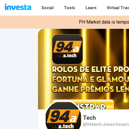
Social
Tools
Learn
Virtual Tra
PH Market data is tempora
Tech
@94atech
Joined Decemb