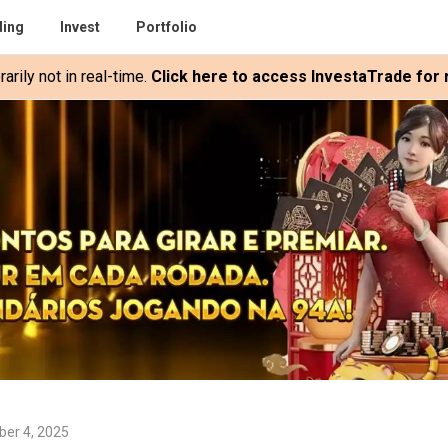
ding
Invest
Portfolio
rily not in real-time.
Click here to access InvestaTrade for r
er 4, 2025