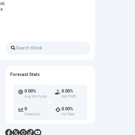
al,
na
Forecast Stats
0.00%
0.00%
Avg Win/Lose
Net Profit
0
0.00%
Forecasts
Hit Rate