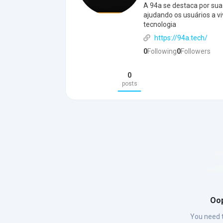
A 94a se destaca por sua
ajudando os usuários a v
tecnologia
https://94a.tech/
0
Following
0
Followers
0
posts
Oop
You need t