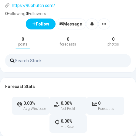
https://90phutch.com/
0
Following
0
Followers
Message
Follow
0
0
0
posts
forecasts
photos
Forecast Stats
0.00%
0.00%
0
Avg Win/Lose
Net Profit
Forecasts
0.00%
Hit Rate