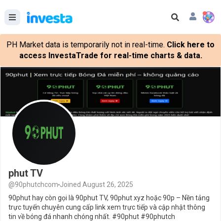
PH Market data is temporarily not in real-time.
Click here to
access InvestaTrade for real-time charts & data.
phut TV
@90phutchcom
Joined August 26, 2025
90phut hay còn gọi là 90phut TV, 90phut xyz hoặc 90p – Nền tảng
trực tuyến chuyên cung cấp link xem trực tiếp và cập nhật thông
tin về bóng đá nhanh chóng nhất. #90phut #90phutch