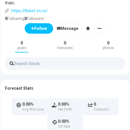
thiện,
https://8xbet-vn.co/
0
Following
0
Followers
Message
Follow
0
0
0
posts
forecasts
photos
Forecast Stats
0.00%
0.00%
0
Avg Win/Lose
Net Profit
Forecasts
0.00%
Hit Rate