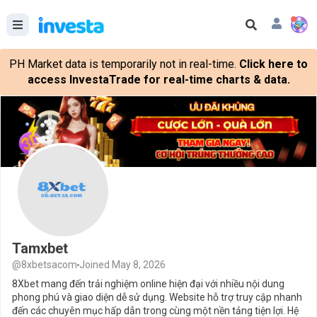
PH Market data is temporarily not in real-time.
Click here to
access InvestaTrade for real-time charts & data.
Tamxbet
@8xbetsacom
Joined May 8, 2026
8Xbet mang đến trải nghiệm online hiện đại với nhiều nội dung
phong phú và giao diện dễ sử dụng. Website hỗ trợ truy cập nhanh
đến các chuyên mục hấp dẫn trong cùng một nền tảng tiện lợi. Hệ