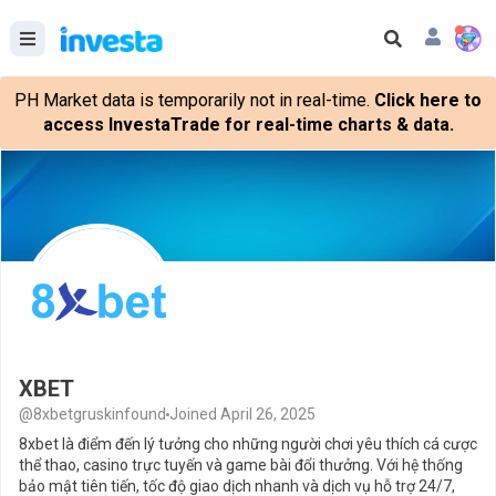
PH Market data is temporarily not in real-time.
Click here to
access InvestaTrade for real-time charts & data.
XBET
@8xbetgruskinfound
Joined April 26, 2025
8xbet là điểm đến lý tưởng cho những người chơi yêu thích cá cược
thể thao, casino trực tuyến và game bài đổi thưởng. Với hệ thống
bảo mật tiên tiến, tốc độ giao dịch nhanh và dịch vụ hỗ trợ 24/7,