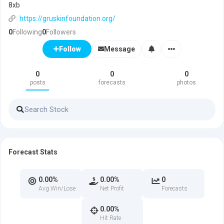
8xb
https://gruskinfoundation.org/
0
Following
0
Followers
Message
Follow
0
0
0
posts
forecasts
photos
Forecast Stats
0.00%
0.00%
0
Avg Win/Lose
Net Profit
Forecasts
0.00%
Hit Rate