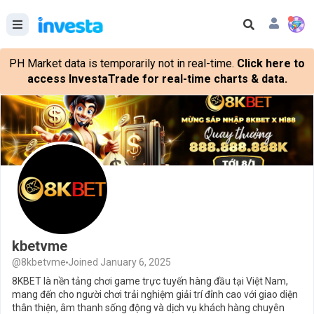
PH Market data is temporarily not in real-time.
Click here to
access InvestaTrade for real-time charts & data.
kbetvme
@8kbetvme
Joined January 6, 2025
8KBET là nền tảng chơi game trực tuyến hàng đầu tại Việt Nam,
mang đến cho người chơi trải nghiệm giải trí đỉnh cao với giao diện
thân thiện, âm thanh sống động và dịch vụ khách hàng chuyên