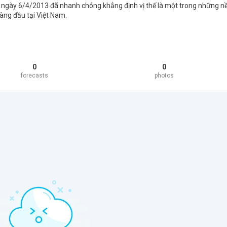
 ngày 6/4/2013 đã nhanh chóng khẳng định vị thế là một trong những n
àng đầu tại Việt Nam.
0
0
forecasts
photos