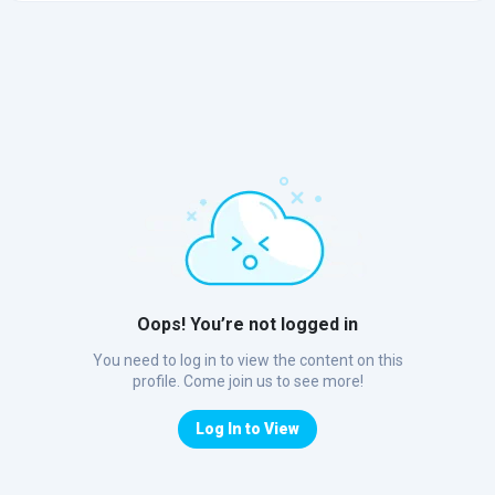
Oops! You’re not logged in
You need to log in to view the content on this
profile. Come join us to see more!
Log In to View