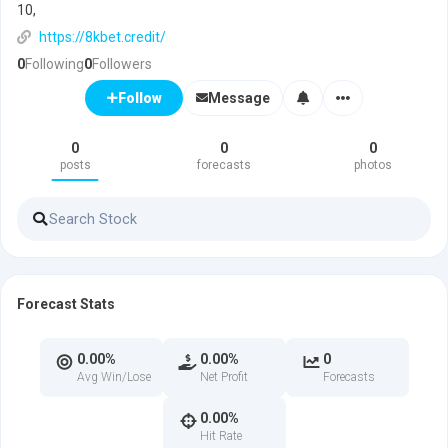
10,
https://8kbet.credit/
0
Following
0
Followers
Message
Follow
0
0
0
posts
forecasts
photos
Forecast Stats
0.00%
0.00%
0
Avg Win/Lose
Net Profit
Forecasts
0.00%
Hit Rate