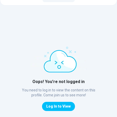
Oops! You’re not logged in
You need to log in to view the content on this
profile. Come join us to see more!
Log In to View