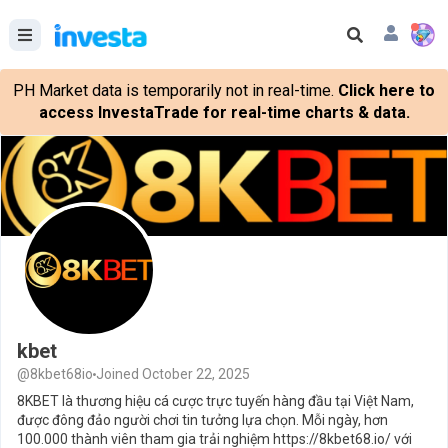
PH Market data is temporarily not in real-time.
Click here to
access InvestaTrade for real-time charts & data.
kbet
@8kbet68io
Joined October 22, 2025
8KBET là thương hiệu cá cược trực tuyến hàng đầu tại Việt Nam,
được đông đảo người chơi tin tưởng lựa chọn. Mỗi ngày, hơn
100.000 thành viên tham gia trải nghiệm https://8kbet68.io/ với