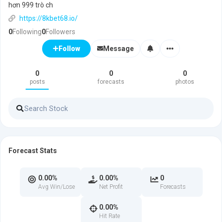
hơn 999 trò ch
https://8kbet68.io/
0
Following
0
Followers
Message
Follow
0
0
0
posts
forecasts
photos
Forecast Stats
0.00%
0.00%
0
Avg Win/Lose
Net Profit
Forecasts
0.00%
Hit Rate