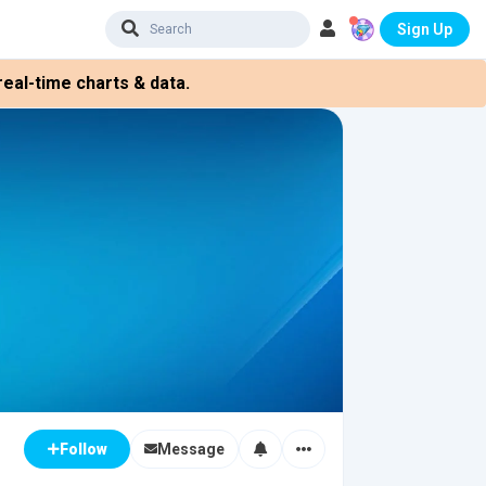
Sign Up
eal-time charts & data.
Message
Follow