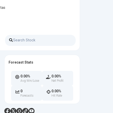
rtas
Forecast Stats
0.00%
0.00%
Avg Win/Lose
Net Profit
0
0.00%
Forecasts
Hit Rate