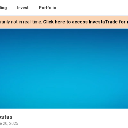
ding
Invest
Portfolio
rily not in real-time.
Click here to access InvestaTrade for r
ostas
e 20, 2025