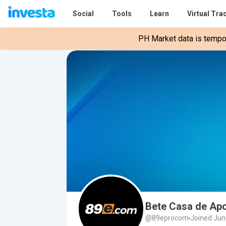
Social
Tools
Learn
Virtual Tra
PH Market data is tempora
Bete Casa de Ap
@89eprocom
Joined Jun