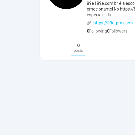
89e | 89e.com.br é a esc
emocionante! No https://
especiais. Ju
https://89e-pro.com/
0
Following
0
Followers
0
posts