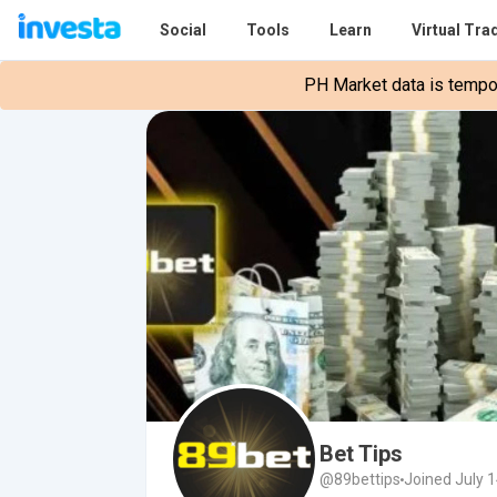
Social
Tools
Learn
Virtual Tra
PH Market data is tempora
Bet Tips
@89bettips
Joined July 1