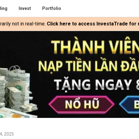
ding
Invest
Portfolio
rily not in real-time.
Click here to access InvestaTrade for r
4, 2025