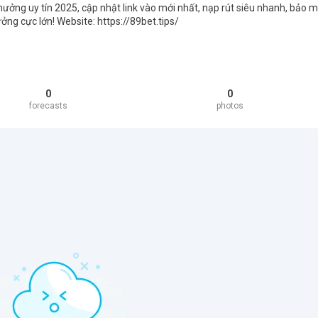
ưởng uy tín 2025, cập nhật link vào mới nhất, nạp rút siêu nhanh, bảo 
ưởng cực lớn! Website: https://89bet.tips/
0
0
forecasts
photos