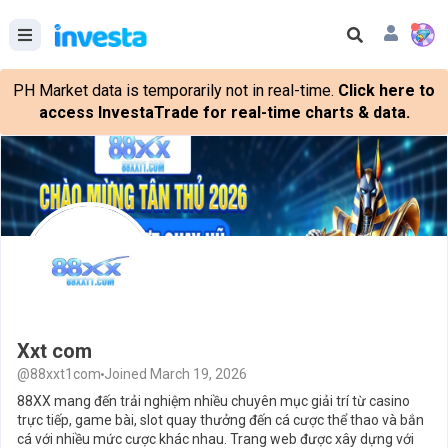
PH Market data is temporarily not in real-time.
Click here to
access InvestaTrade for real-time charts & data.
Xxt com
@88xxt1com
Joined March 19, 2026
88XX mang đến trải nghiệm nhiều chuyên mục giải trí từ casino
trực tiếp, game bài, slot quay thưởng đến cá cược thể thao và bắn
cá với nhiều mức cược khác nhau. Trang web được xây dựng với