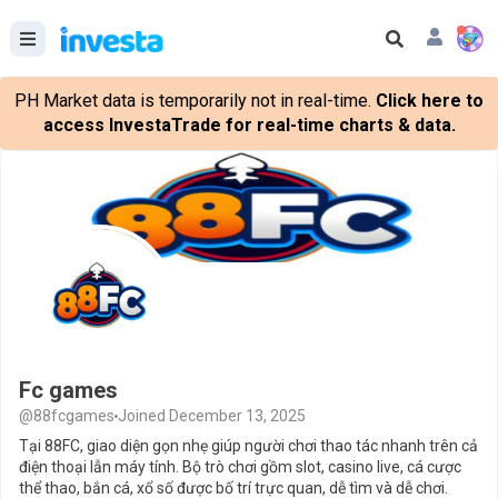
PH Market data is temporarily not in real-time.
Click here to
access InvestaTrade for real-time charts & data.
Fc games
@88fcgames
Joined December 13, 2025
Tại 88FC, giao diện gọn nhẹ giúp người chơi thao tác nhanh trên cả
điện thoại lẫn máy tính. Bộ trò chơi gồm slot, casino live, cá cược
thể thao, bắn cá, xổ số được bố trí trực quan, dễ tìm và dễ chơi.