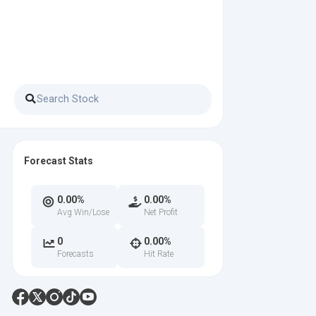
Forecast Stats
0.00%
0.00%
Avg Win/Lose
Net Profit
0
0.00%
Forecasts
Hit Rate