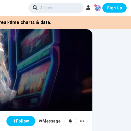
Sign Up
eal-time charts & data.
Message
Follow