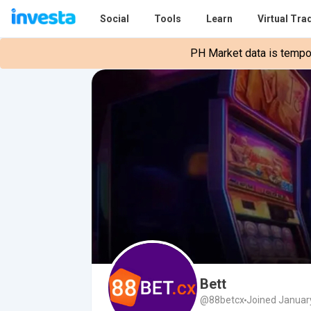
Social
Tools
Learn
Virtual Tra
PH Market data is tempora
Bett
@88betcx
Joined Januar