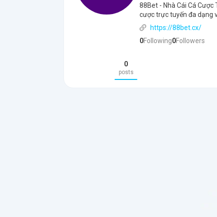
88Bet - Nhà Cái Cá Cược 
cược trực tuyến đa dạng v
https://88bet.cx/
0
Following
0
Followers
0
posts