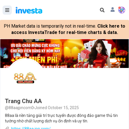
PH Market data is temporarily not in real-time.
Click here to
access InvestaTrade for real-time charts & data.
Trang Chu AA
@88aajpncom0
Joined October 15, 2025
88aa là nền tảng giải trí trực tuyến được đông đảo game thủ tin
tưởng nhờ chất lượng dịch vụ ổn định và uy tín.
https://88aa.jpn.com/