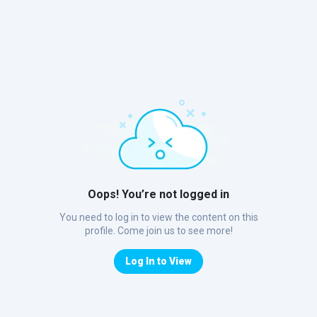
Oops! You’re not logged in
You need to log in to view the content on this
profile. Come join us to see more!
Log In to View