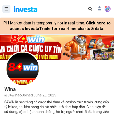
PH Market data is temporarily not in real-time.
Click here to
access InvestaTrade for real-time charts & data.
Wina
@84winac
Joined June 25, 2025
84WIN là nền tảng cá cược thể thao và casino trực tuyến, cung cấp
tỷ lệ kèo, soi kèo bóng đá, và nhiều trò chơi hấp dẫn. Giao diện dễ
sử dụng, cập nhật nhanh chóng, hỗ trợ người chơi tối đa trong việc