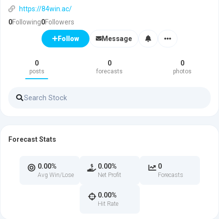
https://84win.ac/
0
Following
0
Followers
Message
Follow
0
0
0
posts
forecasts
photos
Forecast Stats
0.00%
0.00%
0
Avg Win/Lose
Net Profit
Forecasts
0.00%
Hit Rate