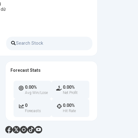
g
 dữ
Forecast Stats
0.00%
0.00%
Avg Win/Lose
Net Profit
0
0.00%
Forecasts
Hit Rate