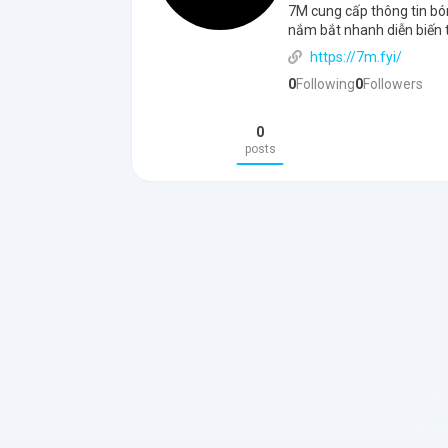
7M cung cấp thông tin bón
nắm bắt nhanh diễn biến t
https://7m.fyi/
0
Following
0
Followers
0
posts