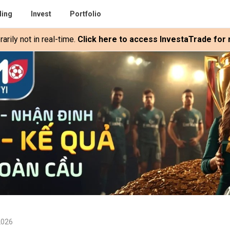
ding
Invest
Portfolio
rily not in real-time.
Click here to access InvestaTrade for r
2026