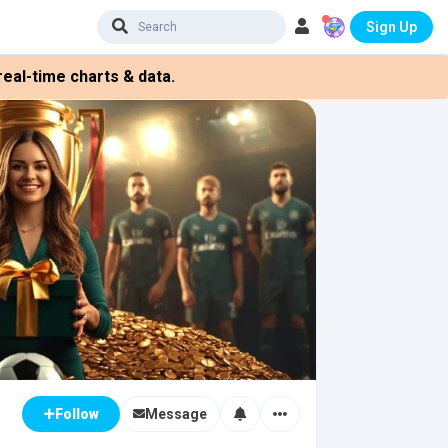
Sign Up
eal-time charts & data.
Message
Follow