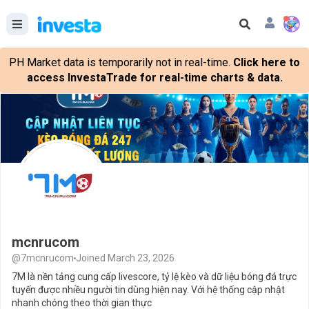
PH Market data is temporarily not in real-time.
Click here to
access InvestaTrade for real-time charts & data.
mcnrucom
@7mcnrucom
Joined March 23, 2026
7M là nền tảng cung cấp livescore, tỷ lệ kèo và dữ liệu bóng đá trực
tuyến được nhiều người tin dùng hiện nay. Với hệ thống cập nhật
nhanh chóng theo thời gian thực