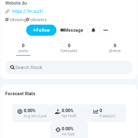
Website đư
https://7m.surf/
0
Following
0
Followers
Message
Follow
0
0
0
posts
forecasts
photos
Forecast Stats
0.00%
0.00%
0
Avg Win/Lose
Net Profit
Forecasts
0.00%
Hit Rate