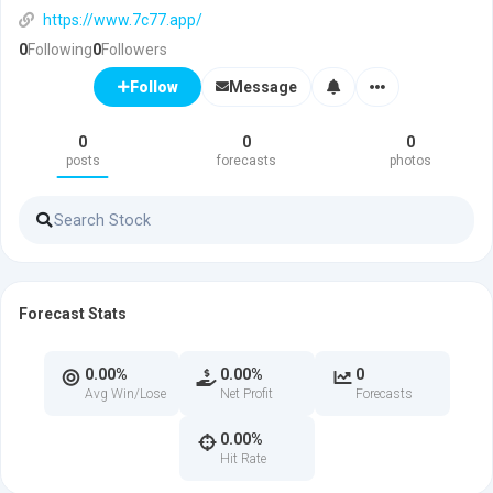
https://www.7c77.app/
0
Following
0
Followers
Message
Follow
0
0
0
posts
forecasts
photos
Forecast Stats
0.00%
0.00%
0
Avg Win/Lose
Net Profit
Forecasts
0.00%
Hit Rate